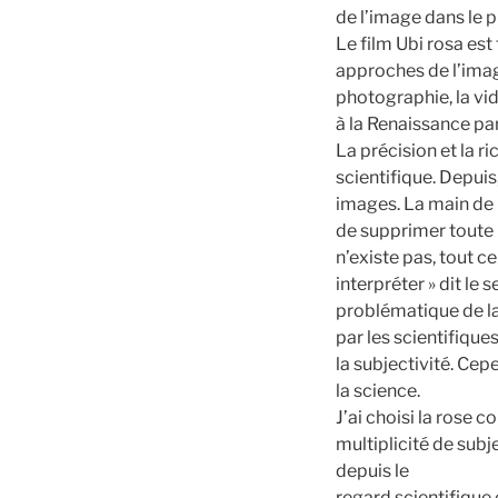
de l’image dans le p
Le film Ubi rosa est
approches de l’image 
photographie, la vi
à la Renaissance par 
La précision et la r
scientifique. Depuis
images. La main de l
de supprimer toute i
n’existe pas, tout c
interpréter » dit le 
problématique de l
par les scientifique
la subjectivité. Cep
la science.
J’ai choisi la rose
multiplicité de subj
depuis le
regard scientifique