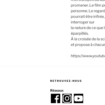
promener. Le film p
personne. Le regard
pourrait être infin
interroger sur
la nature de ce que 
éparpillés.
À la croisée de la s
et propose à chacun 
https://www.yout
RETROUVEZ-NOUS
Réseaux