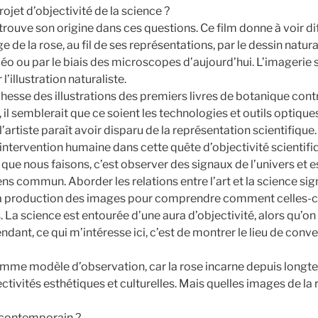
rojet d’objectivité de la science ?
 trouve son origine dans ces questions. Ce film donne à voir d
de la rose, au fil de ses représentations, par le dessin natural
déo ou par le biais des microscopes d’aujourd’hui. L’imagerie 
l’illustration naturaliste.
ichesse des illustrations des premiers livres de botanique cont
, il semblerait que ce soient les technologies et outils optique
’artiste paraît avoir disparu de la représentation scientifique.
ntervention humaine dans cette quête d’objectivité scientifiqu
e que nous faisons, c’est observer des signaux de l’univers et e
sens commun. Aborder les relations entre l’art et la science sign
a production des images pour comprendre comment celles-c
s. La science est entourée d’une aura d’objectivité, alors qu’on
endant, ce qui m’intéresse ici, c’est de montrer le lieu de conve
 comme modèle d’observation, car la rose incarne depuis long
ectivités esthétiques et culturelles. Mais quelles images de l
 contemporain ?