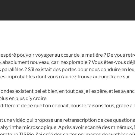
espéré pouvoir voyager au cœur de la matière ? De vous ret
 absolument nouveau, car inexplorable ? Vous êtes-vous déj
parallèles ? S’il existait des portes pour nous conduire en le
es improbables dont vous n’auriez trouvé aucune trace sur
ndes existent bel et bien, en tout cas je l’espère, et les avan
us en plus d’y croire.
 différent de ce que l’on connaît, nous le faisons tous, grâce à
 une vidéo qui propose une retranscription de ces questions.
abyrinthe microscopique. Après avoir scanné des minéraux, à
atoire TISBio, j’ai créé des cartes en images de synthèse où 