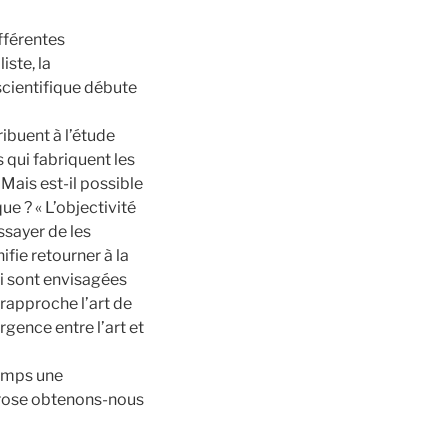
ifférentes
iste, la
scientifique débute
ribuent à l’étude
s qui fabriquent les
 Mais est-il possible
e ? « L’objectivité
ssayer de les
ifie retourner à la
i sont envisagées
 rapproche l’art de
rgence entre l’art et
temps une
a rose obtenons-nous