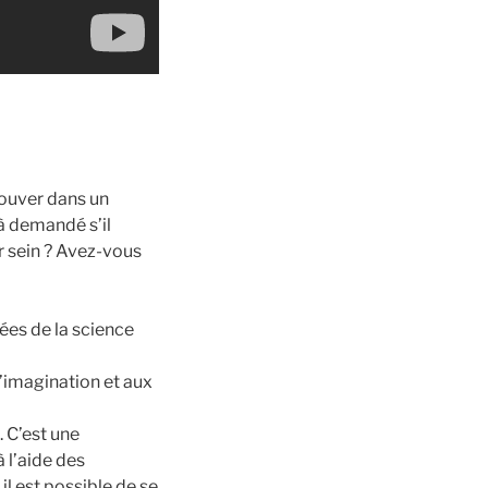
rouver dans un
à demandé s’il
ur sein ? Avez-vous
cées de la science
 l’imagination et aux
 C’est une
 l’aide des
il est possible de se