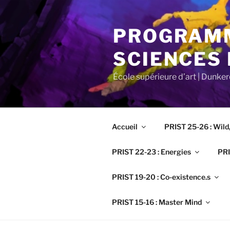
Aller
au
PROGRAMM
contenu
principal
SCIENCES
École supérieure d’art | Dunke
Accueil
PRIST 25-26 : Wild
PRIST 22-23 : Energies
PRI
PRIST 19-20 : Co-existence.s
PRIST 15-16 : Master Mind