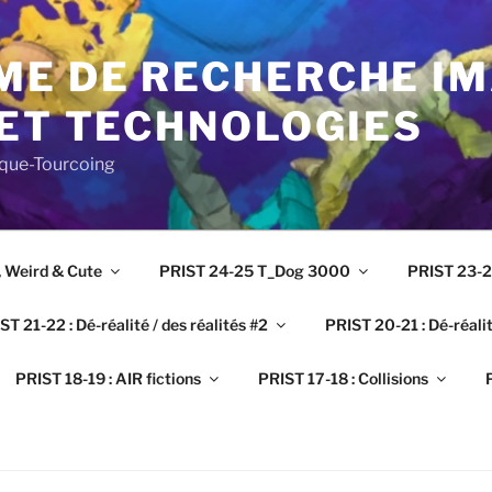
E DE RECHERCHE I
 ET TECHNOLOGIES
rque-Tourcoing
, Weird & Cute
PRIST 24-25 T_Dog 3000
PRIST 23-24
ST 21-22 : Dé-réalité / des réalités #2
PRIST 20-21 : Dé-réalit
PRIST 18-19 : AIR fictions
PRIST 17-18 : Collisions
P