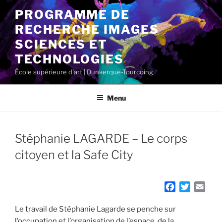
Aller
PROGRAMME DE
au
RECHERCHE IMAGES
contenu
principal
SCIENCES ET
TECHNOLOGIES
École supérieure d’art | Dunkerque-Tourcoing
Menu
Stéphanie LAGARDE – Le corps
citoyen et la Safe City
F
T
E
a
w
m
c
i
a
Le travail de Stéphanie Lagarde se penche sur
e
t
i
l’occupation et l’organisation de l’espace, de la